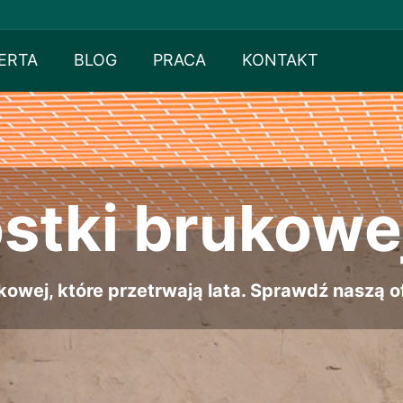
ERTA
BLOG
PRACA
KONTAKT
ostki brukowe
owej, które przetrwają lata. Sprawdź naszą ofe