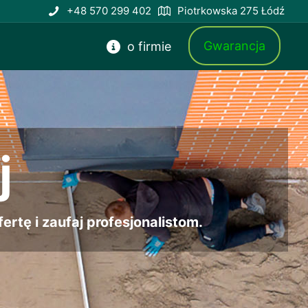
+48 570 299 402
Piotrkowska 275 Łódź
Gwarancja
o firmie
j
rtę i zaufaj profesjonalistom.