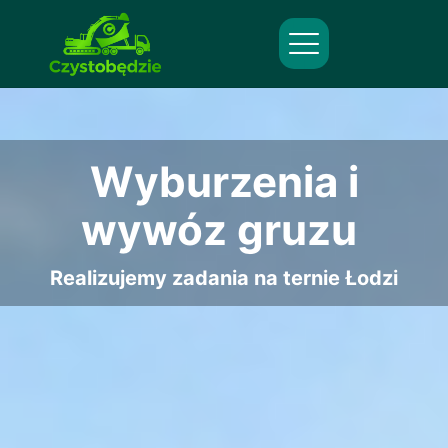
Wyburzenia i
wywóz gruzu
Realizujemy zadania na ternie Łodzi