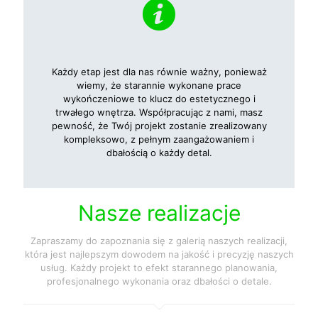
Każdy etap jest dla nas równie ważny, ponieważ
wiemy, że starannie wykonane prace
wykończeniowe to klucz do estetycznego i
trwałego wnętrza. Współpracując z nami, masz
pewność, że Twój projekt zostanie zrealizowany
kompleksowo, z pełnym zaangażowaniem i
dbałością o każdy detal.
Nasze realizacje
Zapraszamy do zapoznania się z galerią naszych realizacji,
która jest najlepszym dowodem na jakość i precyzję naszych
usług. Każdy projekt to efekt starannego planowania,
profesjonalnego wykonania oraz dbałości o detale.