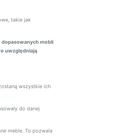
e, takie jak
le dopasowanych mebli
re uwzględniają
zostaną wszystkie ich
asowały do danej
ane meble. To pozwala