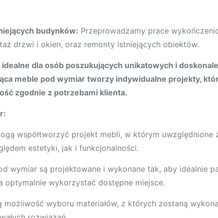
niejących budynków:
Przeprowadzamy prace wykończeniow
aż drzwi i okien, oraz remonty istniejących obiektów.
 idealne dla osób poszukujących unikatowych i doskona
ąca meble pod wymiar tworzy indywidualne projekty, któ
ność zgodnie z potrzebami klienta.
r:
 mogą współtworzyć projekt mebli, w którym uwzględnione 
ędem estetyki, jak i funkcjonalności.
od wymiar są projektowane i wykonane tak, aby idealnie p
na optymalnie wykorzystać dostępne miejsce.
ją możliwość wyboru materiałów, z których zostaną wykon
rwałych rozwiązań.