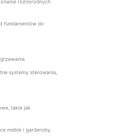
konanie różnorodnych
od fundamentów do
ogrzewania.
ntne systemy sterowania,
e, takie jak
ce meble i garderoby,