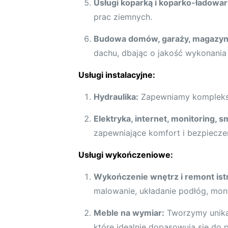
Usługi koparką i koparko-ładowar
prac ziemnych.
Budowa domów, garaży, magazyn
dachu, dbając o jakość wykonania 
Usługi instalacyjne:
Hydraulika:
Zapewniamy kompleksow
Elektryka, internet, monitoring, 
zapewniające komfort i bezpiecze
Usługi wykończeniowe:
Wykończenie wnętrz i remont ist
malowanie, układanie podłóg, mont
Meble na wymiar:
Tworzymy unikat
które idealnie dopasowują się do p